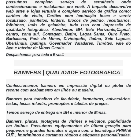
possuímos completo serviço de serralheria onde
confeccionamos e instalamos pra você. A Impacto desenvolve
web sites e lojas virtuais e completo serviço de gráfica como:
cartões de visita, Cartões com laminação fosca e verniz
localizado, panfletos, folders, blocos de pedido, receituários,
folhinhas, imãs de geladeira, tudo isso com impressão de
qualidade fotográfica. Atendemos BH, Belo Horizonte,Capital,
centro, zona sul, Contagem, Betim, Lagoa Santa, Ouro Preto,
Barbacena, Pará de Minas, Divinópolis, Itaúna, Sete Lagoas,
Uberlândia, Ipatinga, Governador Valadares, Timóteo, vale do
Aço e interior de Minas Gerais.
Despachamos para todo o Brasil.
BANNERS | QUALIDADE FOTOGRÁFICA
Confeccionamos banners em impressão digital ou ploter de
recorte com acabamento em ilhós ou madeira.
Banners para trabalhos de faculdade, formaturas, aniversários,
festas, festas infantis, promoções e tabelas de preços.
Temos serviço de entrega em BH e interior de Minas.
Banners, placas, plotagens de vitrines e veículos, publididade
em ônibus. Possuímos equipamentos de última geração para
pequenos e grandes formatos e agora com a tecnologia PRINT&
CUT , imprimimos e cortamos rótulos e etiquetas personalizadas.