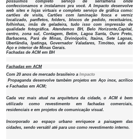
possuímos completo serviço de serralheria onde
confeccionamos e instalamos pra você. A Impacto desenvolve
web sites e lojas virtuais e completo serviço de gráfica como:
cartões de visita, Cartões com laminação fosca e verniz
localizado, panfletos, folders, blocos de pedido, receituários,
folhinhas, imãs de geladeira, tudo isso com impressão de
qualidade fotográfica. Atendemos BH, Belo Horizonte,Capital,
centro, zona sul, Contagem, Betim, Lagoa Santa, Ouro Preto,
Barbacena, Pará de Minas, Divinópolis, Itaúna, Sete Lagoas,
Uberlândia, Ipatinga, Governador Valadares, Timóteo, vale do
Aço e interior de Minas Gerais.
Fachadas de ACM em BH
Fachadas em ACM
Com 20 anos de mercado brasileiro a
Impacto
Propaganda desenvolve também projetos em Aço inox, acrílico
e Fachadas em ACM;
Cada vez mais atual na arquitetura da cidade, o ACM é bem
utilizado como revestimento em fachadas comerciais,
residenciais e em projetos de comunicação visual.
Incorporado ao espaço urbano enriquece a paisagem das
cidades, sendo versátil até para uso como revestimento interno.