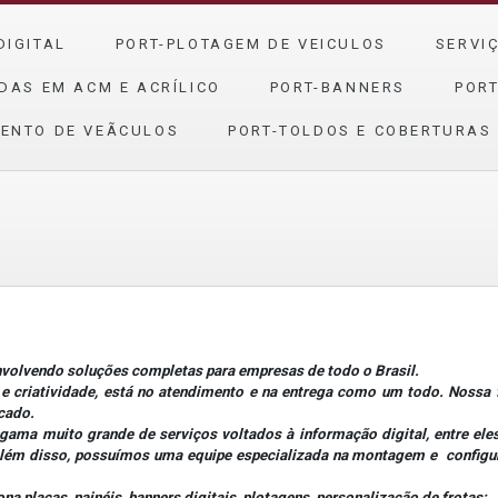
DIGITAL
PORT-PLOTAGEM DE VEICULOS
SERVI
DAS EM ACM E ACRÍLICO
PORT-BANNERS
PORT
ENTO DE VEÃ­CULOS
PORT-TOLDOS E COBERTURAS
lvendo soluções completas para empresas de todo o Brasil.
criatividade, está no atendimento e na entrega como um todo. Nossa fi
rcado.
 muito grande de serviços voltados à informação digital, entre eles:
 Além disso, possuímos uma equipe especializada na montagem e configura
placas, painéis, banners digitais, plotagens, personalização de frotas;