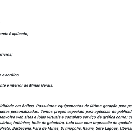
;
onde é aplicado;
fícios;
e acrílico.
e e interior de Minas Gerais.
publididade em ônibus. Possuímos equipamentos de última geração para 
etas personalizadas. Temos preços especiais para agências de publicid
nvolve web sites e lojas virtuais e completo serviço de gráfica como: ca
eituários, folhinhas, imãs de geladeira, tudo isso com impressão de qualid
Preto, Barbacena, Pará de Minas, Divinópolis, Itaúna, Sete Lagoas, Uberlâ